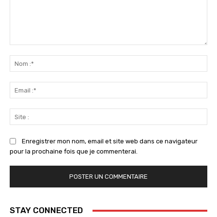
Commenter
:
No
:*
Ema
:*
Sit
:
Enregistrer mon nom, email et site web dans ce navigateur
pour la prochaine fois que je commenterai.
STAY CONNECTED