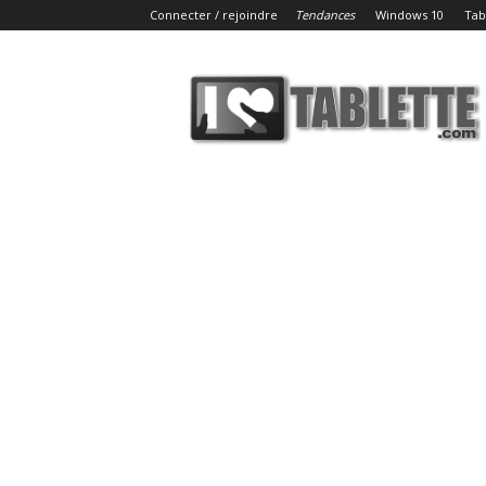
Connecter / rejoindre
Tendances
Windows 10
Tab
iLoveTablette.com