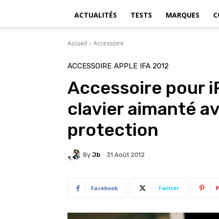
ACTUALITÉS
TESTS
MARQUES
C
Accueil
Accessoire
ACCESSOIRE
APPLE
IFA 2012
Accessoire pour i
clavier aimanté a
protection
By
Jb
31 Août 2012
Facebook
Twitter
P