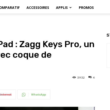
OMPARATIF
ACCESSOIRES
APPLIS
PROMOS
S
Pad : Zagg Keys Pro, un
vec coque de
3932
4
interest
WhatsApp