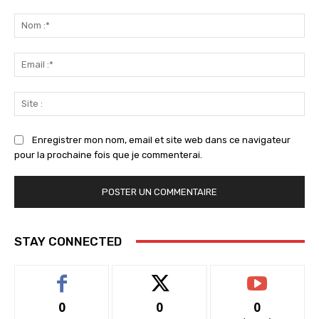
Commenter
:
No
:*
Ema
:*
Sit
:
Enregistrer mon nom, email et site web dans ce navigateur
pour la prochaine fois que je commenterai.
STAY CONNECTED
0
0
0