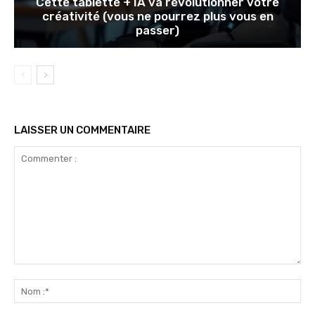
Cette tablette + IA va révolutionner votre
créativité (vous ne pourrez plus vous en
passer)
LAISSER UN COMMENTAIRE
Commenter
:
No
:*