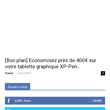
[Bon plan] Economisez près de 400€ sur
votre tablette graphique XP-Pen...
Tonio
-
7 avril 2017
0
Suivez-nous
5,874
Fans
J'AIME