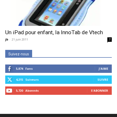
Un iPad pour enfant, la InnoTab de Vtech
jb
-
21 juin 2011
7
Suivez-nous
5,874
Fans
J'AIME
4,215
Suiveurs
SUIVRE
5,720
Abonnés
S'ABONNER