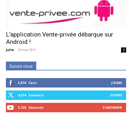
L’application Vente-privée débarque sur
Android !
Julie
-
24 mai 2011
0
Suivez-nous
5,874
Fans
J'AIME
4,214
Suiveurs
SUIVRE
5,720
Abonnés
S'ABONNER