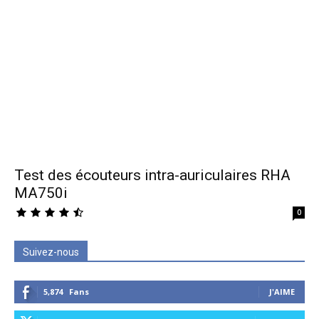
Test des écouteurs intra-auriculaires RHA
MA750i
0
Suivez-nous
5,874
Fans
J'AIME