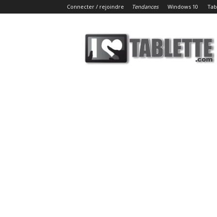
Connecter / rejoindre
Tendances
Windows 10
Tab
iLoveTablette.com