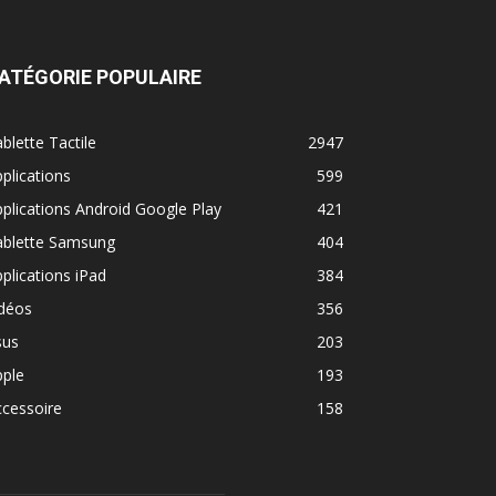
ATÉGORIE POPULAIRE
blette Tactile
2947
plications
599
plications Android Google Play
421
ablette Samsung
404
plications iPad
384
idéos
356
sus
203
pple
193
cessoire
158