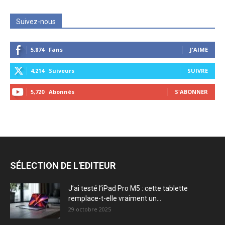
Suivez-nous
5,874
Fans
J'AIME
4,214
Suiveurs
SUIVRE
5,720
Abonnés
S'ABONNER
SÉLECTION DE L'EDITEUR
J’ai testé l’iPad Pro M5 : cette tablette
remplace-t-elle vraiment un...
29 octobre 2025