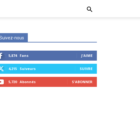
Suivez-nous
5,874
Fans
J'AIME
4,215
Suiveurs
SUIVRE
5,720
Abonnés
S'ABONNER