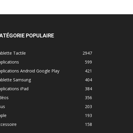
ATÉGORIE POPULAIRE
blette Tactile
2947
plications
599
plications Android Google Play
421
ablette Samsung
404
plications iPad
384
idéos
356
sus
203
pple
193
cessoire
158