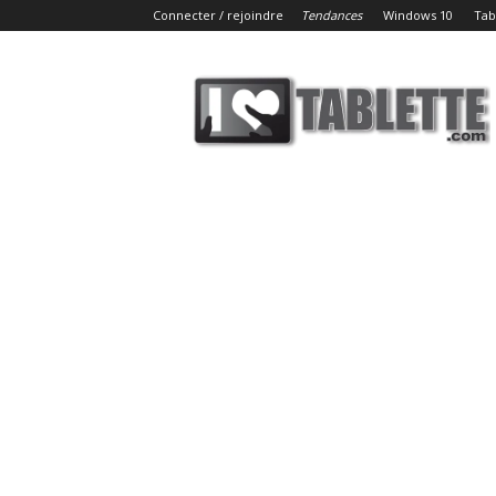
Connecter / rejoindre
Tendances
Windows 10
Tab
iLoveTablette.com