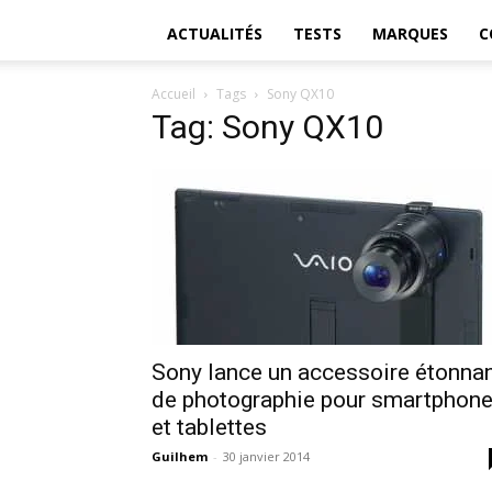
ACTUALITÉS
TESTS
MARQUES
C
Accueil
Tags
Sony QX10
Tag: Sony QX10
Sony lance un accessoire étonna
de photographie pour smartphon
et tablettes
Guilhem
-
30 janvier 2014