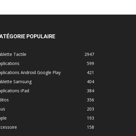
ATÉGORIE POPULAIRE
blette Tactile
2947
plications
599
plications Android Google Play
421
ablette Samsung
404
plications iPad
384
idéos
356
sus
203
pple
193
cessoire
158