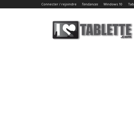
Connecter / rejoindre
Tendances
Windows 10
Tab
iLoveTablette.com