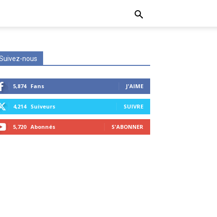
Suivez-nous
5,874
Fans
J'AIME
4,214
Suiveurs
SUIVRE
5,720
Abonnés
S'ABONNER