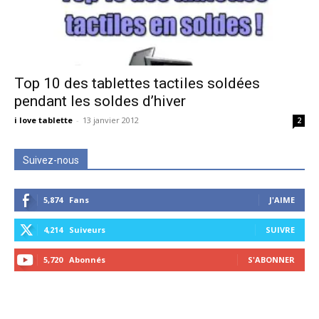
Top 10 des tablettes tactiles soldées
pendant les soldes d’hiver
i love tablette
-
13 janvier 2012
2
Suivez-nous
5,874
Fans
J'AIME
4,214
Suiveurs
SUIVRE
5,720
Abonnés
S'ABONNER