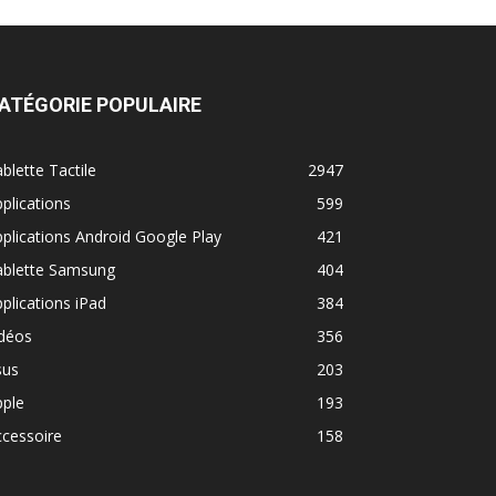
ATÉGORIE POPULAIRE
blette Tactile
2947
plications
599
plications Android Google Play
421
ablette Samsung
404
plications iPad
384
idéos
356
sus
203
pple
193
cessoire
158