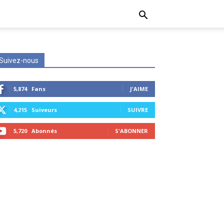
Suivez-nous
5,874
Fans
J'AIME
4,215
Suiveurs
SUIVRE
5,720
Abonnés
S'ABONNER