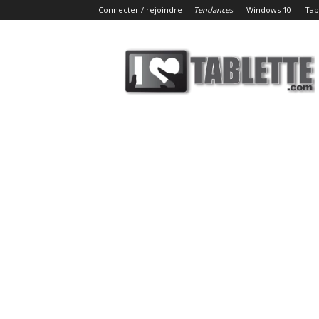
Connecter / rejoindre
Tendances
Windows 10
Tab
iLoveTablette.com