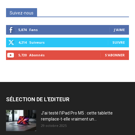
Suivez-nous
5,874
Fans
J'AIME
4,214
Suiveurs
SUIVRE
5,720
Abonnés
S'ABONNER
SÉLECTION DE L'EDITEUR
J’ai testé l’iPad Pro M5 : cette tablette
remplace-t-elle vraiment un...
29 octobre 2025