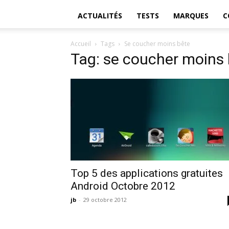
ACTUALITÉS
TESTS
MARQUES
C
Accueil
Tags
Se coucher moins bête
Tag: se coucher moins
Top 5 des applications gratuites
Android Octobre 2012
jb
-
29 octobre 2012