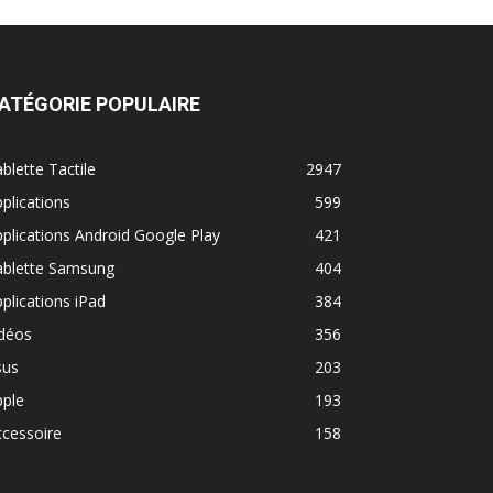
ATÉGORIE POPULAIRE
blette Tactile
2947
plications
599
plications Android Google Play
421
ablette Samsung
404
plications iPad
384
idéos
356
sus
203
pple
193
cessoire
158