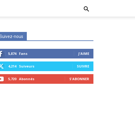
Suivez-nous
5,874
Fans
J'AIME
4,214
Suiveurs
SUIVRE
5,720
Abonnés
S'ABONNER