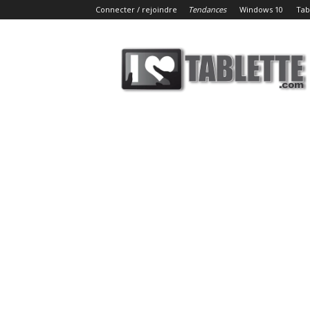
Connecter / rejoindre
Tendances
Windows 10
Tab
iLoveTablette.com