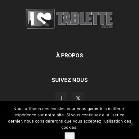
À PROPOS
SUIVEZ NOUS
Nous utilisons des cookies pour vous garantir la meilleure
expérience sur notre site. Si vous continuez à utiliser ce
dernier, nous considérerons que vous acceptez l'utilisation des
L’équipe d’iLoveTablette.com
Contactez-nous
Nos partenaires
cookies.
Mentions légales
Ok
©