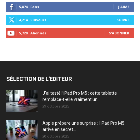
5,874
Fans
J'AIME
4,214
Suiveurs
SUIVRE
5,720
Abonnés
S'ABONNER
SÉLECTION DE L'EDITEUR
J’ai testé l’iPad Pro M5 : cette tablette
remplace-t-elle vraiment un...
29 octobre 2025
Apple prépare une surprise : l’iPad Pro M5
arrive en secret...
20 octobre 2025