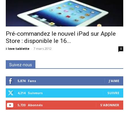
Pré-commandez le nouvel iPad sur Apple
Store : disponible le 16...
i love tablette
-
7 mars 2012
0
Suivez-nous
5,874
Fans
J'AIME
4,214
Suiveurs
SUIVRE
5,720
Abonnés
S'ABONNER