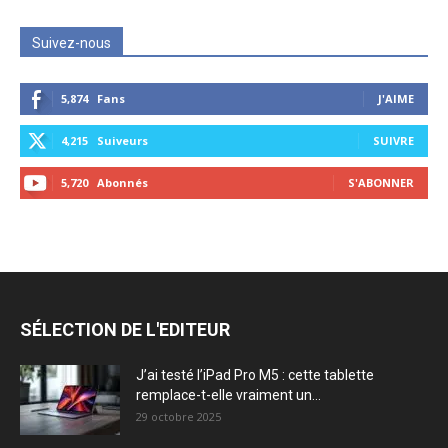
Suivez-nous
5,874
Fans
J'AIME
4,215
Suiveurs
SUIVRE
5,720
Abonnés
S'ABONNER
SÉLECTION DE L'EDITEUR
J’ai testé l’iPad Pro M5 : cette tablette
remplace-t-elle vraiment un...
29 octobre 2025