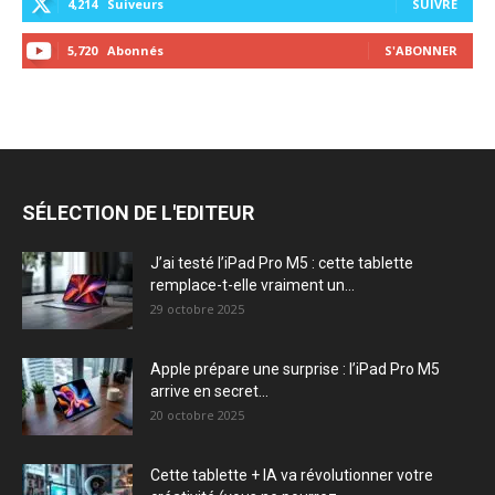
4,214
Suiveurs
SUIVRE
5,720
Abonnés
S'ABONNER
SÉLECTION DE L'EDITEUR
J’ai testé l’iPad Pro M5 : cette tablette
remplace-t-elle vraiment un...
29 octobre 2025
Apple prépare une surprise : l’iPad Pro M5
arrive en secret...
20 octobre 2025
Cette tablette + IA va révolutionner votre