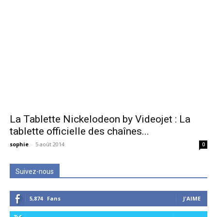
La Tablette Nickelodeon by Videojet : La
tablette officielle des chaînes...
sophie
-
5 août 2014
0
Suivez-nous
5,874
Fans
J'AIME