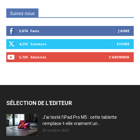
Suivez-nous
5,874
Fans
J'AIME
4,216
Suiveurs
SUIVRE
5,720
Abonnés
S'ABONNER
SÉLECTION DE L'EDITEUR
J’ai testé l’iPad Pro M5 : cette tablette
remplace-t-elle vraiment un...
29 octobre 2025