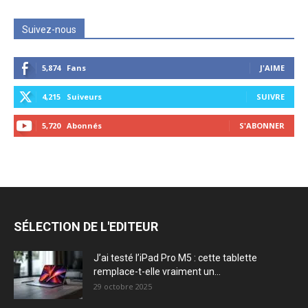
Suivez-nous
5,874
Fans
J'AIME
4,215
Suiveurs
SUIVRE
5,720
Abonnés
S'ABONNER
SÉLECTION DE L'EDITEUR
J’ai testé l’iPad Pro M5 : cette tablette
remplace-t-elle vraiment un...
29 octobre 2025