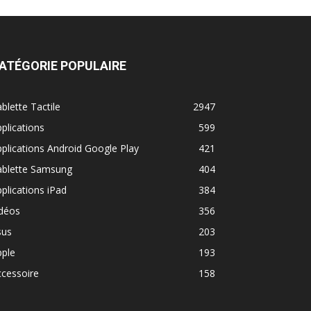
ATÉGORIE POPULAIRE
blette Tactile
2947
plications
599
plications Android Google Play
421
ablette Samsung
404
plications iPad
384
idéos
356
sus
203
pple
193
cessoire
158