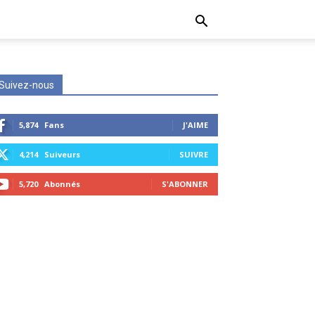
Suivez-nous
5,874
Fans
J'AIME
4,214
Suiveurs
SUIVRE
5,720
Abonnés
S'ABONNER