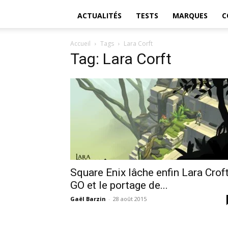
ACTUALITÉS
TESTS
MARQUES
C
Accueil
Tags
Lara Corft
Tag: Lara Corft
Square Enix lâche enfin Lara Crof
GO et le portage de...
Gaël Barzin
-
28 août 2015