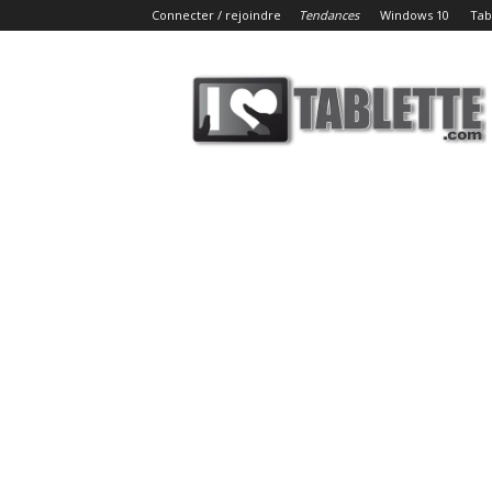
Connecter / rejoindre
Tendances
Windows 10
Tab
iLoveTablette.com