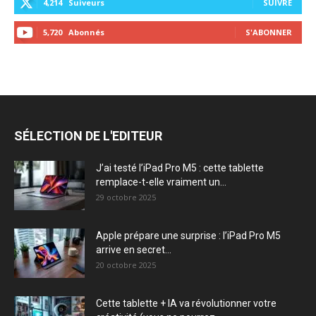
4,214
Suiveurs
SUIVRE
5,720
Abonnés
S'ABONNER
SÉLECTION DE L'EDITEUR
J’ai testé l’iPad Pro M5 : cette tablette
remplace-t-elle vraiment un...
29 octobre 2025
Apple prépare une surprise : l’iPad Pro M5
arrive en secret...
20 octobre 2025
Cette tablette + IA va révolutionner votre