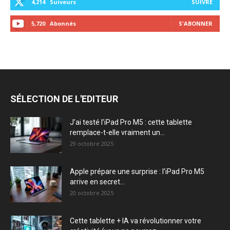
4,214
Suiveurs
SUIVRE
5,720
Abonnés
S'ABONNER
SÉLECTION DE L'EDITEUR
J’ai testé l’iPad Pro M5 : cette tablette
remplace-t-elle vraiment un...
29 octobre 2025
Apple prépare une surprise : l’iPad Pro M5
arrive en secret...
20 octobre 2025
Cette tablette + IA va révolutionner votre