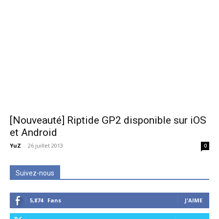
[Nouveauté] Riptide GP2 disponible sur iOS
et Android
YuZ
-
26 juillet 2013
0
Suivez-nous
5,874
Fans
J'AIME