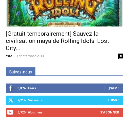
[Gratuit temporairement] Sauvez la
civilisation maya de Rolling Idols: Lost
City...
YuZ
-
3 septembre 2013
0
Suivez-nous
5,874
Fans
J'AIME
4,214
Suiveurs
SUIVRE
5,720
Abonnés
S'ABONNER