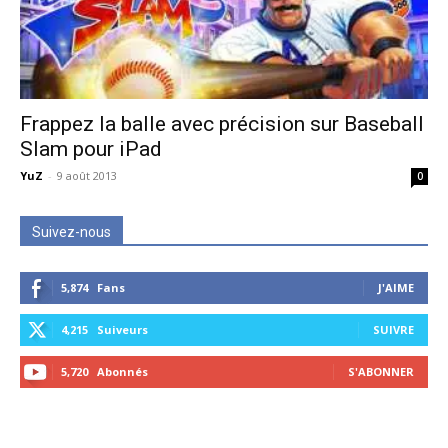
Frappez la balle avec précision sur Baseball
Slam pour iPad
YuZ
-
9 août 2013
0
Suivez-nous
5,874
Fans
J'AIME
4,215
Suiveurs
SUIVRE
5,720
Abonnés
S'ABONNER