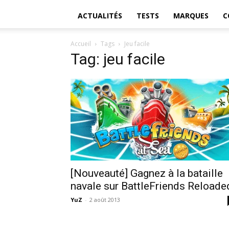
ACTUALITÉS
TESTS
MARQUES
C
Accueil
Tags
Jeu facile
Tag: jeu facile
[Nouveauté] Gagnez à la bataille
navale sur BattleFriends Reloade
YuZ
-
2 août 2013