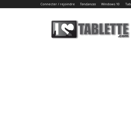
Connecter / rejoindre
Tendances
Windows 10
Tab
iLoveTablette.com