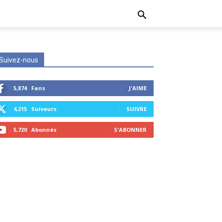
Suivez-nous
5,874
Fans
J'AIME
4,215
Suiveurs
SUIVRE
5,720
Abonnés
S'ABONNER