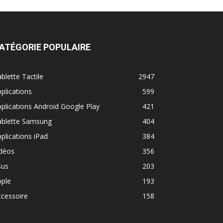
ATÉGORIE POPULAIRE
blette Tactile
2947
plications
599
plications Android Google Play
421
ablette Samsung
404
plications iPad
384
idéos
356
sus
203
pple
193
cessoire
158