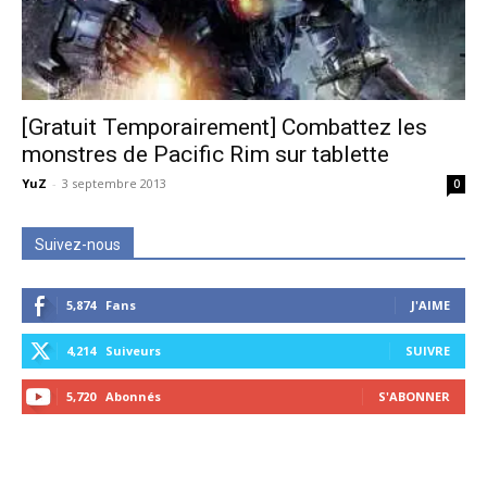
[Gratuit Temporairement] Combattez les
monstres de Pacific Rim sur tablette
YuZ
-
3 septembre 2013
0
Suivez-nous
5,874
Fans
J'AIME
4,214
Suiveurs
SUIVRE
5,720
Abonnés
S'ABONNER