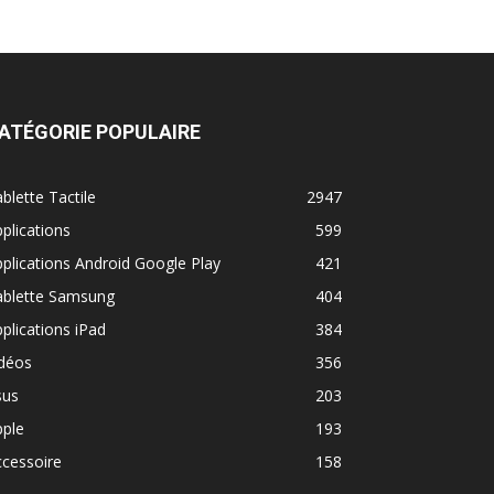
ATÉGORIE POPULAIRE
blette Tactile
2947
plications
599
plications Android Google Play
421
ablette Samsung
404
plications iPad
384
idéos
356
sus
203
pple
193
cessoire
158