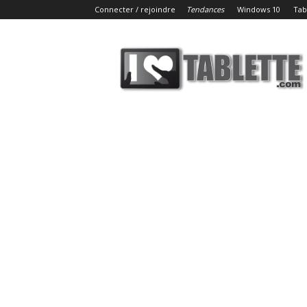
Connecter / rejoindre
Tendances
Windows 10
Tab
iLoveTablette.com