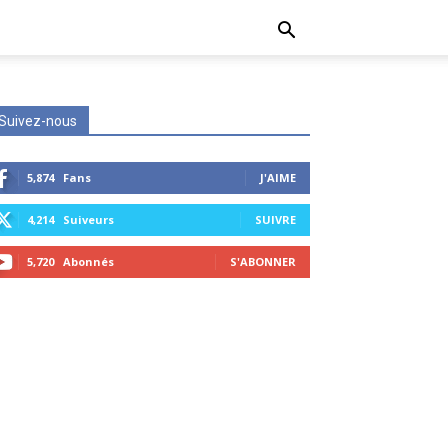
Suivez-nous
5,874
Fans
J'AIME
4,214
Suiveurs
SUIVRE
5,720
Abonnés
S'ABONNER