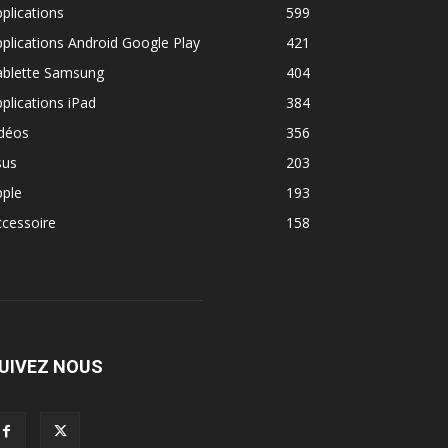
plications
599
plications Android Google Play
421
ablette Samsung
404
plications iPad
384
idéos
356
sus
203
pple
193
cessoire
158
UIVEZ NOUS