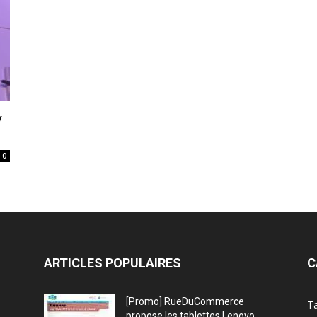
y
0
ARTICLES POPULAIRES
C
[Promo] RueDuCommerce
Ta
propose les tablettes Lenovo