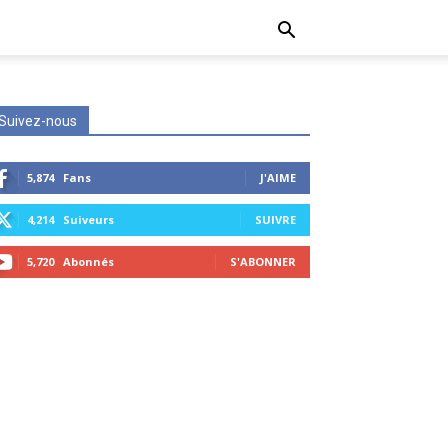
Suivez-nous
5,874
Fans
J'AIME
4,214
Suiveurs
SUIVRE
5,720
Abonnés
S'ABONNER