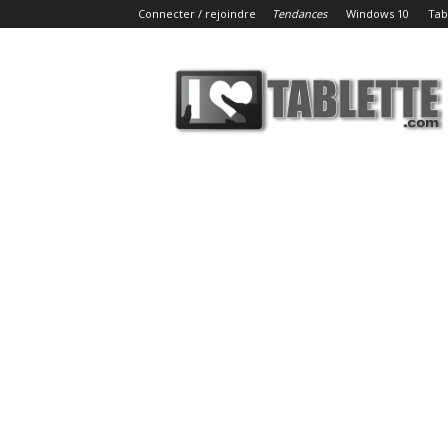
Connecter / rejoindre
Tendances
Windows 10
Tab
iLoveTablette.com