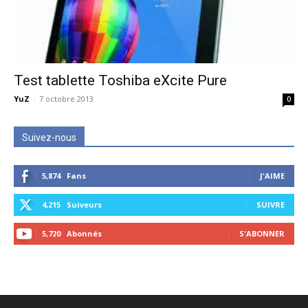
Test tablette Toshiba eXcite Pure
YuZ
-
7 octobre 2013
0
Suivez-nous
5,874
Fans
J'AIME
4,215
Suiveurs
SUIVRE
5,720
Abonnés
S'ABONNER