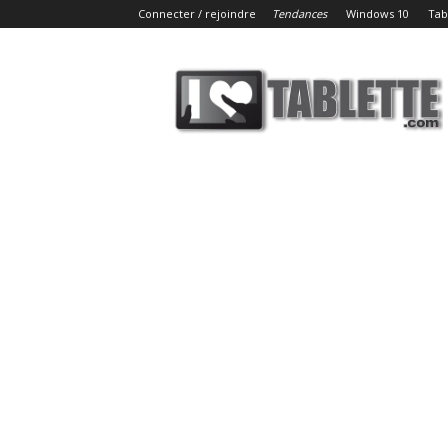
Connecter / rejoindre
Tendances
Windows 10
Tab
iLoveTablette.com