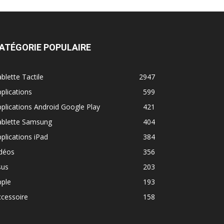
ATÉGORIE POPULAIRE
blette Tactile
2947
plications
599
plications Android Google Play
421
ablette Samsung
404
plications iPad
384
idéos
356
sus
203
pple
193
cessoire
158