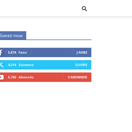
Suivez-nous
5,874
Fans
J'AIME
4,214
Suiveurs
SUIVRE
5,720
Abonnés
S'ABONNER