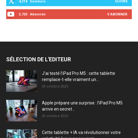
4,214
Suiveurs
SUIVRE
5,720
Abonnés
S'ABONNER
SÉLECTION DE L'EDITEUR
J’ai testé l’iPad Pro M5 : cette tablette
remplace-t-elle vraiment un...
29 octobre 2025
Apple prépare une surprise : l’iPad Pro M5
arrive en secret...
20 octobre 2025
Cette tablette + IA va révolutionner votre