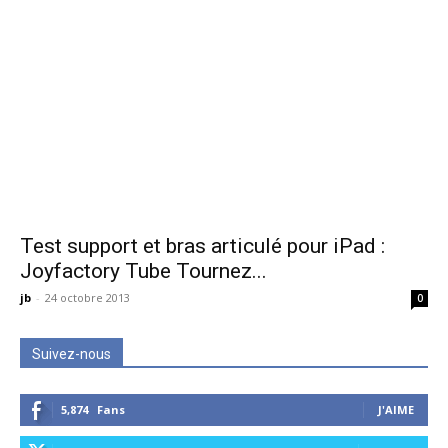
Test support et bras articulé pour iPad :
Joyfactory Tube Tournez...
jb
-
24 octobre 2013
0
Suivez-nous
5,874
Fans
J'AIME