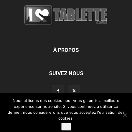
À PROPOS
SUIVEZ NOUS
Nous utilisons des cookies pour vous garantir la meilleure
expérience sur notre site. Si vous continuez à utiliser ce
dernier, nous considérerons que vous acceptez l'utilisation des
L’équipe d’iLoveTablette.com
Contactez-nous
Nos partenaires
cookies.
Mentions légales
Ok
©