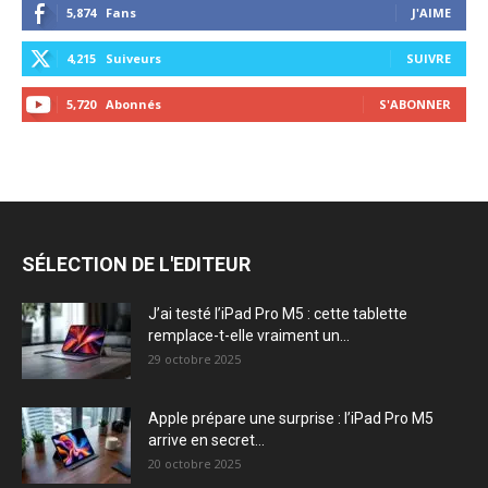
5,874
Fans
J'AIME
4,215
Suiveurs
SUIVRE
5,720
Abonnés
S'ABONNER
SÉLECTION DE L'EDITEUR
J’ai testé l’iPad Pro M5 : cette tablette
remplace-t-elle vraiment un...
29 octobre 2025
Apple prépare une surprise : l’iPad Pro M5
arrive en secret...
20 octobre 2025