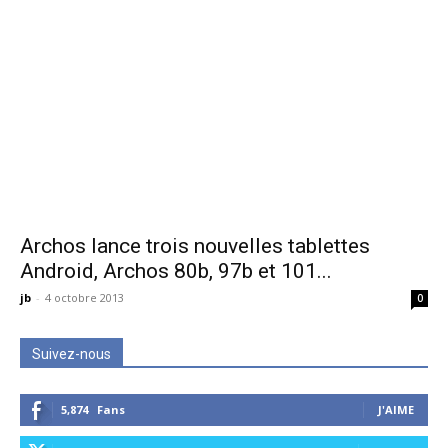
Archos lance trois nouvelles tablettes
Android, Archos 80b, 97b et 101...
jb
-
4 octobre 2013
0
Suivez-nous
5,874
Fans
J'AIME