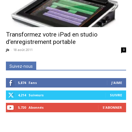
Transformez votre iPad en studio
d’enregistrement portable
jb
-
18 août 2011
0
Suivez-nous
5,874
Fans
J'AIME
4,214
Suiveurs
SUIVRE
5,720
Abonnés
S'ABONNER