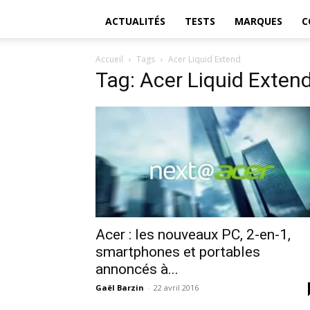
ACTUALITÉS
TESTS
MARQUES
C
Accueil
Tags
Acer Liquid Extend
Tag: Acer Liquid Exten
Acer : les nouveaux PC, 2-en-1,
smartphones et portables
annoncés à...
Gaël Barzin
-
22 avril 2016