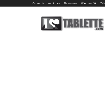
Connecter / rejoindre
Tendances
Windows 10
Tab
iLoveTablette.com