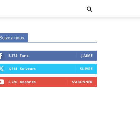
Suivez-nous
5,874
Fans
J'AIME
4,214
Suiveurs
SUIVRE
5,720
Abonnés
S'ABONNER