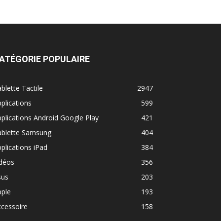
ATÉGORIE POPULAIRE
blette Tactile
2947
plications
599
plications Android Google Play
421
ablette Samsung
404
plications iPad
384
idéos
356
sus
203
pple
193
cessoire
158