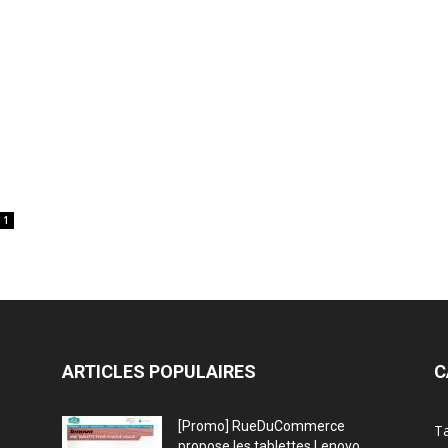
1
ARTICLES POPULAIRES
C
[Promo] RueDuCommerce
Ta
propose les tablettes Lenovo