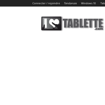
Connecter / rejoindre
Tendances
Windows 10
Tab
iLoveTablette.com