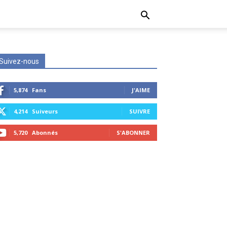
Suivez-nous
5,874
Fans
J'AIME
4,214
Suiveurs
SUIVRE
5,720
Abonnés
S'ABONNER