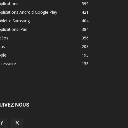
plications
599
plications Android Google Play
421
ablette Samsung
404
plications iPad
384
idéos
356
sus
203
pple
193
cessoire
158
UIVEZ NOUS