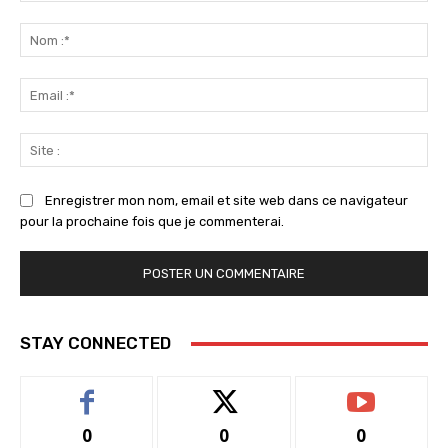
Commenter
:
No
:*
Ema
:*
Sit
:
Enregistrer mon nom, email et site web dans ce navigateur
pour la prochaine fois que je commenterai.
STAY CONNECTED
0
0
0