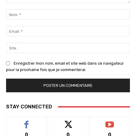
Commenter
:
No
:*
Ema
:*
Sit
:
Enregistrer mon nom, email et site web dans ce navigateur
pour la prochaine fois que je commenterai.
STAY CONNECTED
0
0
0