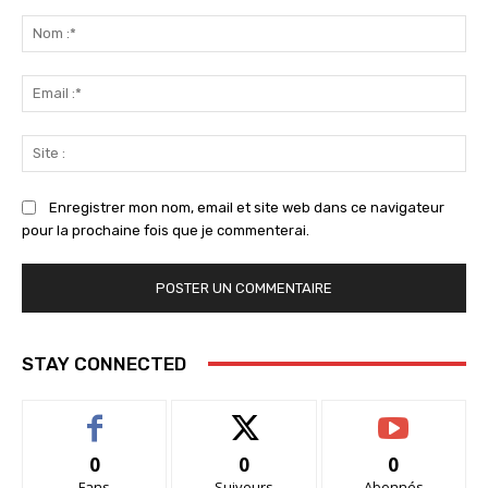
Commenter
:
No
:*
Ema
:*
Sit
:
Enregistrer mon nom, email et site web dans ce navigateur
pour la prochaine fois que je commenterai.
STAY CONNECTED
0
0
0
Fans
Suiveurs
Abonnés