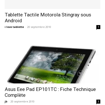
Tablette Tactile Motorola Stingray sous
Android
i love tablette
-
20 septembre 2010
1
Asus Eee Pad EP101TC : Fiche Technique
Complète
jb
-
20 septembre 2010
3