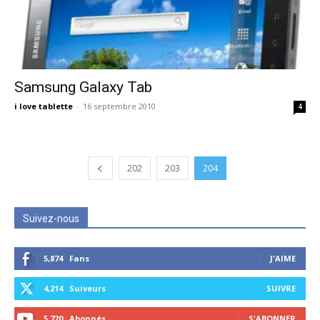
Samsung Galaxy Tab
i love tablette
-
16 septembre 2010
4
202
203
204
Suivez-nous
5,874
Fans
J'AIME
4,214
Suiveurs
SUIVRE
5,720
Abonnés
S'ABONNER