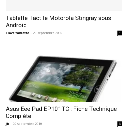
Tablette Tactile Motorola Stingray sous
Android
i love tablette
-
20 septembre 2010
1
Asus Eee Pad EP101TC : Fiche Technique
Complète
jb
-
20 septembre 2010
3