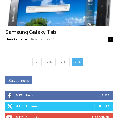
Samsung Galaxy Tab
i love tablette
-
16 septembre 2010
4
202
203
204
Suivez-nous
5,874
Fans
J'AIME
4,214
Suiveurs
SUIVRE
5,720
Abonnés
S'ABONNER