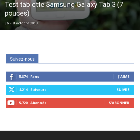
Test tablette Samsung Galaxy Tab 3 (7
pouces)
jb
-
8 octobre 2013
Suivez-nous
5,874
Fans
J'AIME
4,214
Suiveurs
SUIVRE
5,720
Abonnés
S'ABONNER