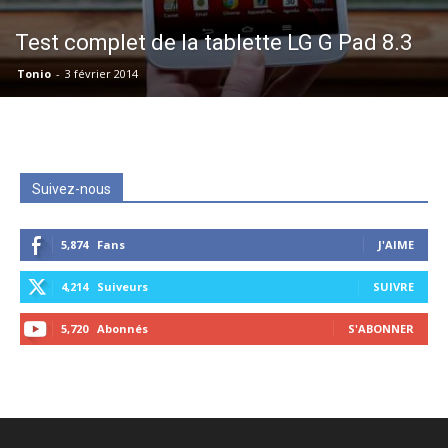
Test complet de la tablette LG G Pad 8.3
Tonio
-
3 février 2014
Suivez-nous
5,874
Fans
J'AIME
4,214
Suiveurs
SUIVRE
5,720
Abonnés
S'ABONNER