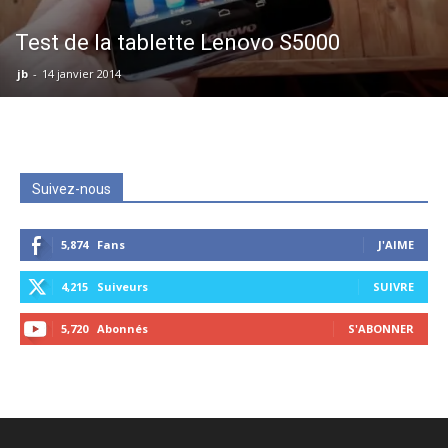
Test de la tablette Lenovo S5000
jb
-
14 janvier 2014
Suivez-nous
5,874
Fans
J'AIME
4,215
Suiveurs
SUIVRE
5,720
Abonnés
S'ABONNER