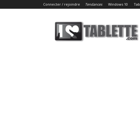
Connecter / rejoindre
Tendances
Windows 10
Tab
iLoveTablette.com