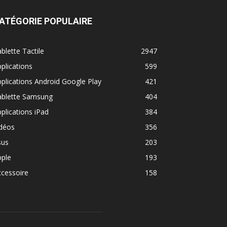
ATÉGORIE POPULAIRE
blette Tactile
2947
plications
599
plications Android Google Play
421
ablette Samsung
404
plications iPad
384
idéos
356
sus
203
pple
193
cessoire
158