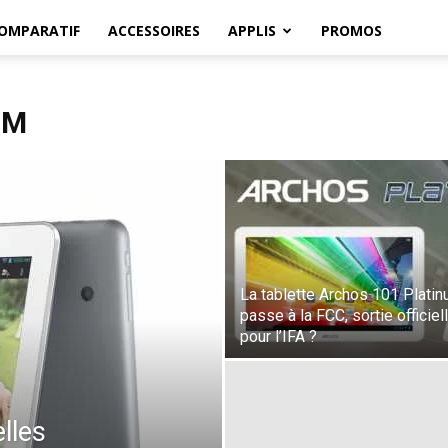
OMPARATIF
ACCESSOIRES
APPLIS
PROMOS
UM
La tablette Archos 101 Plati
passe à la FCC, sortie officiel
pour l’IFA ?
lles