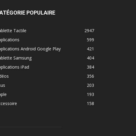
ATÉGORIE POPULAIRE
blette Tactile
2947
plications
599
plications Android Google Play
421
ablette Samsung
404
plications iPad
384
idéos
356
sus
203
pple
193
cessoire
158