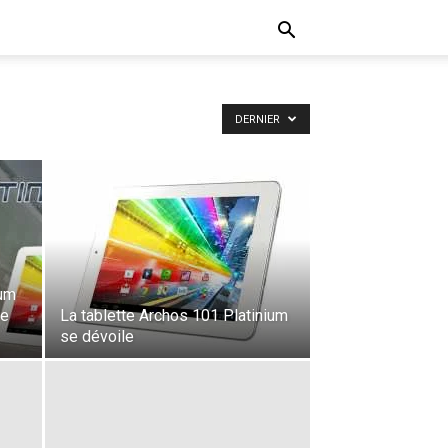
DERNIER
num
le
La tablette Archos 101 Platinium
se dévoile