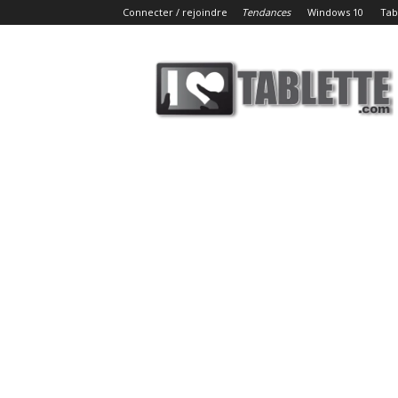
Connecter / rejoindre
Tendances
Windows 10
Tab
iLoveTablette.com