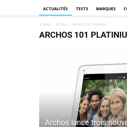
ACTUALITÉS
TESTS
MARQUES
C
Accueil
Archos
Archos 101 Platinium
ARCHOS 101 PLATINI
Archos lance trois nouve