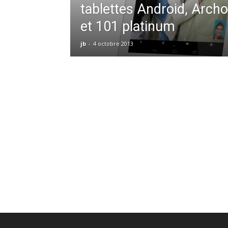
tablettes Android, Arch
et 101 platinum
jb
-
4 octobre 2013