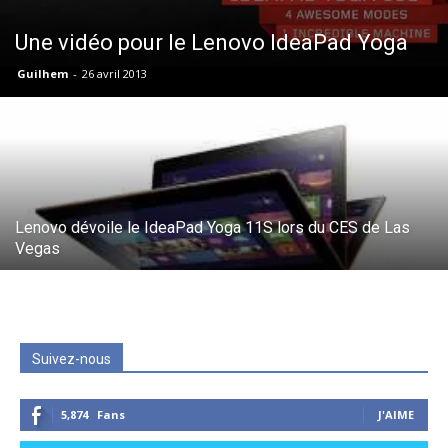
Une vidéo pour le Lenovo IdeaPad Yoga
Guilhem
-
26 avril 2013
Lenovo dévoile le IdeaPad Yoga 11S lors du CES de Las
Vegas
Suivez-nous
5,874
Fans
J'AIME